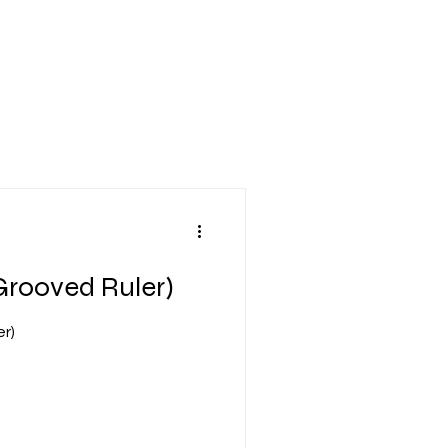
(Grooved Ruler)
er)