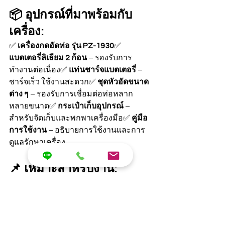
📦 อุปกรณ์ที่มาพร้อมกับ
เครื่อง:
✅ 
เครื่องกดอัดท่อ รุ่น PZ-1930
✅ 
แบตเตอรี่ลิเธียม 2 ก้อน
 – รองรับการ
ทำงานต่อเนื่อง✅ 
แท่นชาร์จแบตเตอรี่
 – 
ชาร์จเร็ว ใช้งานสะดวก✅ 
ชุดหัวอัดขนาด
ต่าง ๆ
 – รองรับการเชื่อมต่อท่อหลาก
หลายขนาด✅ 
กระเป๋าเก็บอุปกรณ์
 – 
สำหรับจัดเก็บและพกพาเครื่องมือ✅ 
คู่มือ
การใช้งาน
 – อธิบายการใช้งานและการ
ดูแลรักษาเครื่อง
📌 เหมาะสำหรับงาน:
🔹 งานติดตั้งระบบ 
ท่อประปา
 และ 
ระบบ
ทำความร้อน
🔹 งานช่างมืออาชีพและงาน
ก่อสร้าง🔹 งานที่ต้องการความรวดเร็ว
และแม่นยำในการเชื่อมต่อท่อ