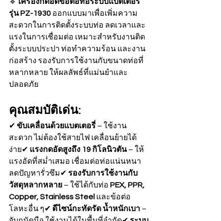
🔹 
เครื่องกดอัดข้อต่อท่อระบบแบตเตอรี่ 
รุ่น PZ-1930
 ออกแบบมาเพื่อเพิ่มความ
สะดวกในการติดตั้งระบบท่อ ลดเวลาและ
แรงในการเชื่อมต่อ เหมาะสำหรับงานติด
ตั้งระบบประปา ท่อทำความร้อน และงาน
ก่อสร้าง รองรับการใช้งานกับขนาดท่อที่
หลากหลาย ให้ผลลัพธ์ที่แม่นยำและ
ปลอดภัย
คุณสมบัติเด่น:
✔ 
ขับเคลื่อนด้วยแบตเตอรี่
 – ใช้งาน
สะดวก ไม่ต้องใช้สายไฟ เคลื่อนย้ายได้
ง่าย✔ 
แรงกดอัดสูงถึง 19 กิโลนิวตัน
 – ให้
แรงอัดที่สม่ำเสมอ เชื่อมต่อท่อแน่นหนา 
ลดปัญหารั่วซึม✔ 
รองรับการใช้งานกับ
วัสดุหลากหลาย
 – ใช้ได้กับท่อ 
PEX, PPR, 
Copper, Stainless Steel
 และข้อต่อ
โลหะอื่น ๆ✔ 
ดีไซน์กะทัดรัด น้ำหนักเบา
 – 
จับถนัดมือ ใช้งานได้ในพื้นที่จำกัด✔ 
ระบบ