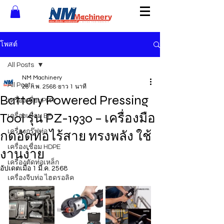
โพสต์
All Posts
NM Machinery
All Posts
26 ก.พ. 2568
ยาว 1 นาที
Battery Powered Pressing
เครื่องเชื่อมPPR
Tool รุ่น PZ-1930 – เครื่องมือ
เครื่องเชื่อม EF
เครื่องกรู๊ฟท่อ
กดอัดท่อไร้สาย ทรงพลัง ใช้
เครื่องเชื่อม HDPE
งานง่าย
เครื่องตัดท่อเหล็ก
อัปเดตเมื่อ
1 มี.ค. 2568
เครื่องจีบท่อ ไฮดรอลิค